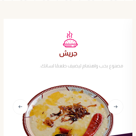
جريش
.مصنوع بحب واهتمام ليضيف طعمًا لسانك