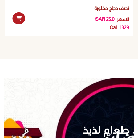
نصف دجاج مقلوبة
:السعر
SAR 25.0
Cal
1329
طعام لذيذ