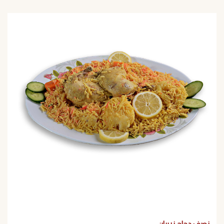
نصف دجاج زربيان